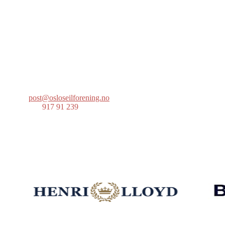
Oslo Seilforening
Lille Herbern, 0286 Oslo
Postboks 686 Skøyen
0214 Oslo
post@osloseilforening.no
Tlf:
917 91 239