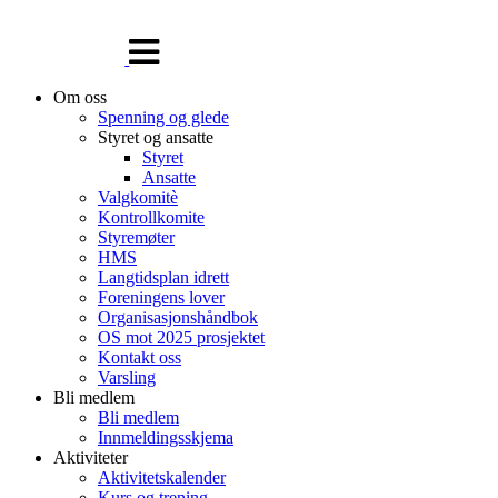
Veksle
navigasjon
Om oss
Spenning og glede
Styret og ansatte
Styret
Ansatte
Valgkomitè
Kontrollkomite
Styremøter
HMS
Langtidsplan idrett
Foreningens lover
Organisasjonshåndbok
OS mot 2025 prosjektet
Kontakt oss
Varsling
Bli medlem
Bli medlem
Innmeldingsskjema
Aktiviteter
Aktivitetskalender
Kurs og trening