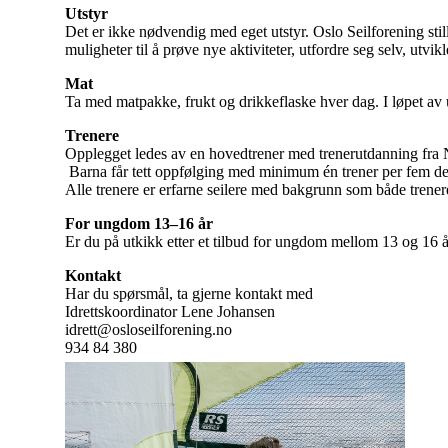
Utstyr
Det er ikke nødvendig med eget utstyr. Oslo Seilforening stil
muligheter til å prøve nye aktiviteter, utfordre seg selv, utvi
Mat
Ta med matpakke, frukt og drikkeflaske hver dag. I løpet av u
Trenere
Opplegget ledes av en hovedtrener med trenerutdanning fra 
Barna får tett oppfølging med minimum én trener per fem de
Alle trenere er erfarne seilere med bakgrunn som både trenere
For ungdom 13–16 år
Er du på utkikk etter et tilbud for ungdom mellom 13 og 16 å
Kontakt
Har du spørsmål, ta gjerne kontakt med
Idrettskoordinator Lene Johansen
idrett@osloseilforening.no
934 84 380