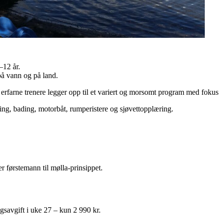
7–12 år.
på vann og på land.
e erfarne trenere legger opp til et variert og morsomt program med fokus 
roing, bading, motorbåt, rumperistere og sjøvettopplæring.
er
førstemann til mølla-prinsippet.
gsavgift i uke 27 – kun 2 990 kr.