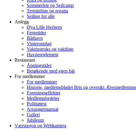
Sommerleir og Seilcamp
Terminliste og regatta
Seiling for alle
Anlegg
Øya Lille Herbern
Fergetider
Båthavn
Vinteropplag
Vaktinstruks og vaktliste
Havnereglement
Restaurant
Åpningstider
Besøkende med egen båt
For medlemmer
For medlemmer
Historie, medlemsbladet Bris og oversikt Æresmedlemme
Foreningseffekter
Medlemsfordeler
Politiattest
Arrangørmanual
Galleri
Jubileum
Værstasjon og Webkamera