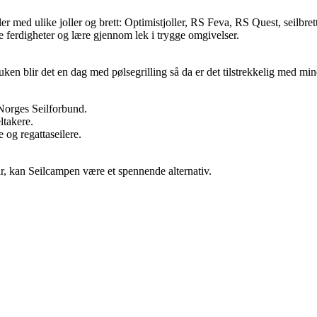
ler med ulike joller og brett: Optimistjoller, RS Feva, RS Quest, seilbre
kle ferdigheter og lære gjennom lek i trygge omgivelser.
ken blir det en dag med pølsegrilling så da er det tilstrekkelig med mi
Norges Seilforbund.
ltakere.
 og regattaseilere.
r, kan Seilcampen være et spennende alternativ.